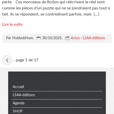
perte. Ces morceaux de fiction qui réécrivent le réel sont
comme les pièces d'un puzzle qui ne se joindraient pas tout à
fait. Ils se répondent, se contredisent parfois, mais
[…]
Lire la suite
Par HubbubHum,
30/10/2025
.
Actus
›
LSAA-éditions
Page
-
page 1 de 17
active
Menu
Accueil
LSAA-éditions
Agenda
SHOP