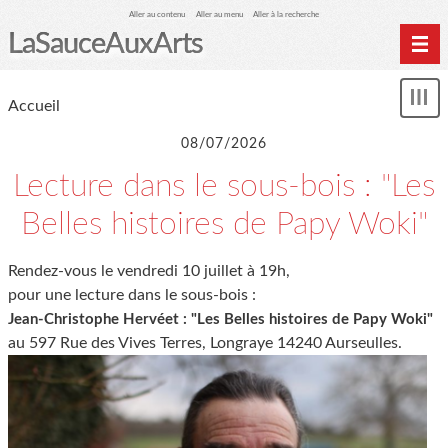
Aller au contenu
Aller au menu
Aller à la recherche
LaSauceAuxArts
Accueil
Accueil
Affi
LSAA-éditions
le
me
08/07/2026
Agenda
Lecture dans le sous-bois : "Les
SHOP
Belles histoires de Papy Woki"
marmiteSonore
Newsletter
Rendez-vous le vendredi 10 juillet à 19h,
Évènements
pour une lecture dans le sous-bois :
L'association LSAA
Jean-Christophe Hervéet : "Les Belles histoires de Papy Woki"
au 597 Rue des Vives Terres, Longraye 14240 Aurseulles.