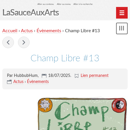
Aller au contenu
Aller au menu
Aller à la recherche
LaSauceAuxArts
Accueil
Accueil
›
Actus
›
Évènements
› Champ Libre #13
Affi
LSAA-éditions
le
me
-
Agenda
SHOP
Champ Libre #13
marmiteSonore
Newsletter
Par HubbubHum,
18/07/2025
.
Lien permanent
Actus
›
Évènements
Évènements
L'association LSAA