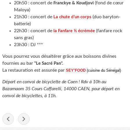
20h50 : concert de
(fond de cœur
Franckye & Koudjovi
Maloya)
21h30 : concert de
(duo baryton-
La chute d’un corps
batterie)
22h30 : concert de
(fanfare rock
la Fanfare ½ écrémée
sans gras)
23h30 : DJ ***
Vous pourrez vous désaltérer grâce aux boissons divines
fournies au bar
"Le Sacré Pan".
La restauration est assurée par
SEY’FOOD
(cuisine du Sénégal)
Départ en convoi de bicyclette de Caen ! Rdv à 10h au
Bazarnaom 35 Cours Caffarelli, 14000 CAEN, pour départ en
convoi de bicyclettes, à 11h.
-