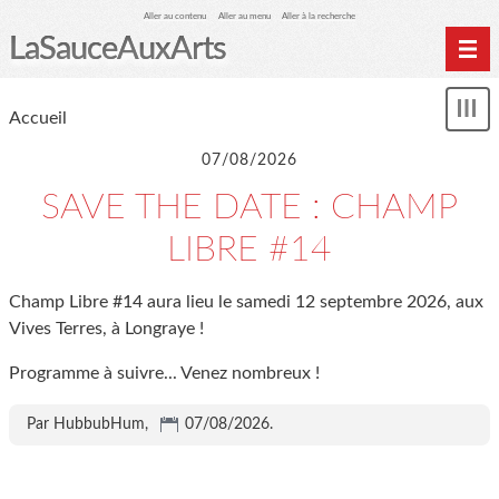
Aller au contenu
Aller au menu
Aller à la recherche
LaSauceAuxArts
Accueil
Accueil
Affi
LSAA-éditions
le
me
07/08/2026
Agenda
SAVE THE DATE : CHAMP
SHOP
LIBRE #14
marmiteSonore
Newsletter
Champ Libre #14 aura lieu le samedi 12 septembre 2026, aux
Évènements
Vives Terres, à Longraye !
L'association LSAA
Programme à suivre... Venez nombreux !
Par HubbubHum,
07/08/2026
.