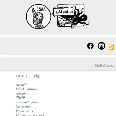
Crédits/Licence
HAUT DE PAGE
Accueil
LSAA-éditions
Agenda
SHOP
marmiteSonore
Newsletter
Évènements
L'association LSAA