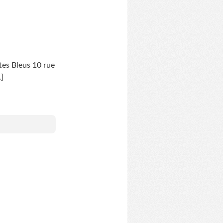
stes Bleus 10 rue
]
..