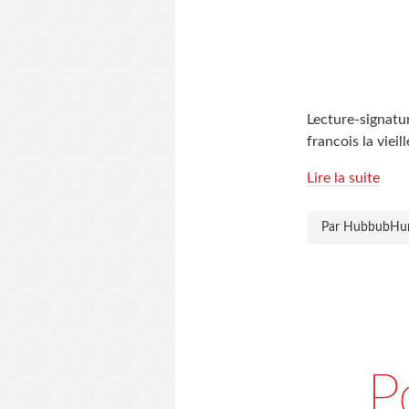
Lecture-signatur
francois la vie
Lire la suite
Par HubbubH
P