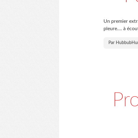
Un premier extr
pleure.... à écou
Par HubbubH
Pr