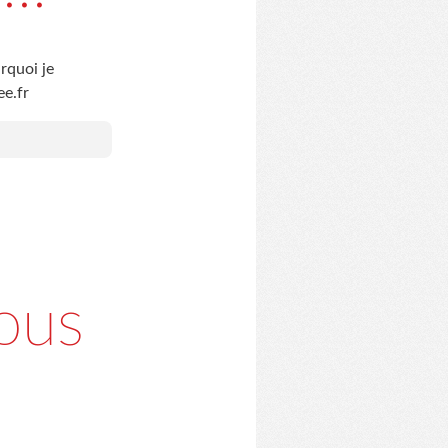
rquoi je
ee.fr
ous