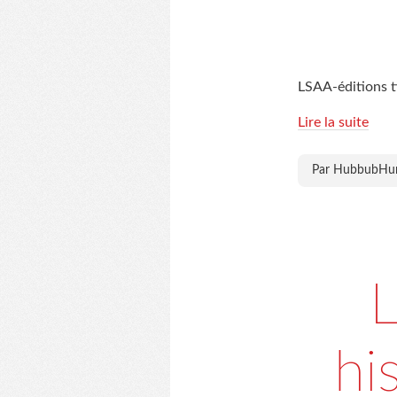
LSAA-éditions t
Lire la suite
Par HubbubH
L
hi