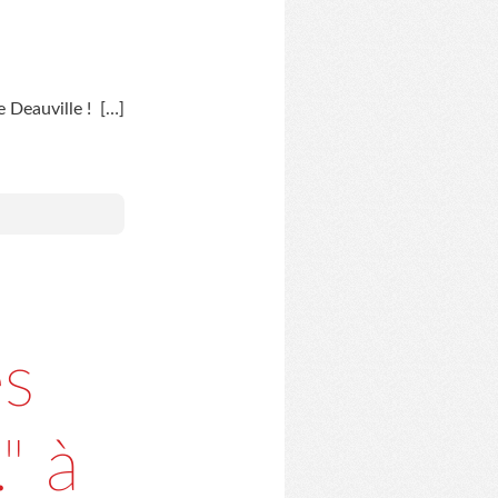
 Deauville !
[…]
es
" à