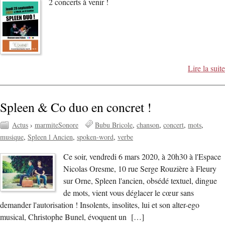
2 concerts à venir !
Lire la suite
Spleen & Co duo en concret !
Actus
›
marmiteSonore
Bubu Bricole
chanson
concert
mots
musique
Spleen l Ancien
spoken-word
verbe
Ce soir, vendredi 6 mars 2020, à 20h30 à l'Espace
Nicolas Oresme, 10 rue Serge Rouzière à Fleury
sur Orne, Spleen l'ancien, obsédé textuel, dingue
de mots, vient vous déglacer le cœur sans
demander l'autorisation ! Insolents, insolites, lui et son alter-ego
musical, Christophe Bunel, évoquent un […]