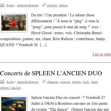
Actus
›
marmiteSonore
concert
spleen
Du trio ! Une première ! La même chose
différemment ! "À nous le "ping", à vous le
"pong", pour passer le mur du song !" avec :
Hervé Gissot : textes, voix. Christophe Bunel :
compositions, guitare, sax, chant. Rivo Ralison : contrebasse, banjo.
QUAND ? Vendredi 26 […]
Lire la suite
Concerts de SPLEEN L'ANCIEN DUO
Actus
›
marmiteSonore
chanson
concert
poésie
rock
slam
spleen l ancien
Spleen l'ancien Duo en concert : * Vendredi 27
Juillet à 19h30 à Bernières-sur-mer en 1ère partie
du groupe "Tha dunciz". (Spleen l'ancien duo par