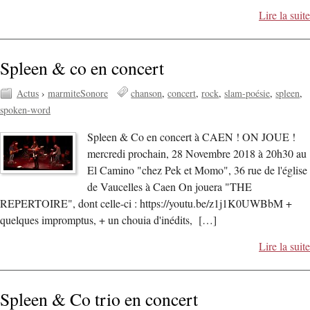
Lire la suite
Spleen & co en concert
Actus
›
marmiteSonore
chanson
concert
rock
slam-poésie
spleen
spoken-word
Spleen & Co en concert à CAEN ! ON JOUE !
mercredi prochain, 28 Novembre 2018 à 20h30 au
El Camino "chez Pek et Momo", 36 rue de l'église
de Vaucelles à Caen On jouera "THE
REPERTOIRE", dont celle-ci : https://youtu.be/z1j1K0UWBbM +
quelques impromptus, + un chouia d'inédits, […]
Lire la suite
Spleen & Co trio en concert