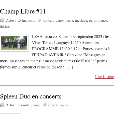
Champ Libre #11
Actus
›
Évènements
concert
danse
fiesta
musique
performance
théâtre
LSAA'fiesta >> Samedi 09 septembre 2023 / les
Vives Terres, Longraye 14250 Aurseulles
PROGRAMME 13h30 à 17h : Portes ouvertes à
l'EHPAD'AVENIR ! Caravane "Messages en
mots, massages en mains" : massages/lectures OMEDOC : "petites
formes sur la lenteur et l'érosion du son" […]
Lire la suite
Spleen Duo en concerts
Actus
›
marmiteSonore
concert
spleen