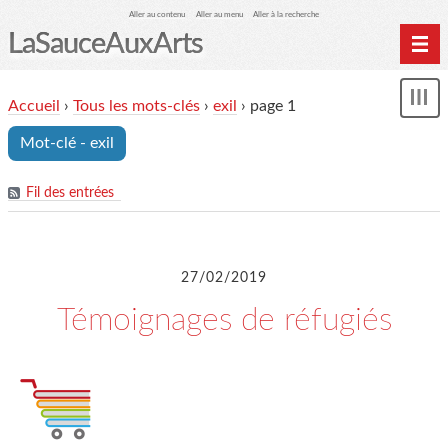
Aller au contenu
Aller au menu
Aller à la recherche
LaSauceAuxArts
Accueil
Accueil
›
Tous les mots-clés
›
exil
› page 1
Affi
LSAA-éditions
le
Mot-clé - exil
me
Agenda
SHOP
Fil des entrées
marmiteSonore
Newsletter
27/02/2019
Évènements
Témoignages de réfugiés
L'association LSAA