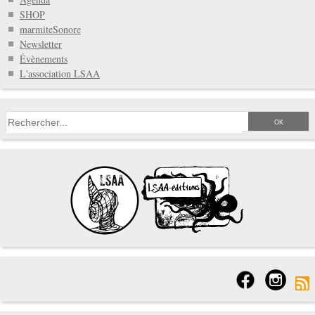
SHOP
marmiteSonore
Newsletter
Évènements
L'association LSAA