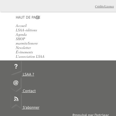
Crédits/Licence
HAUT DE PAGE
Accueil
LSAA-éditions
Agenda
SHOP
marmiteSonore
Newsletter
Évènements
L'association LSAA
LSAA ?
Contact
S'abonner
Propulsé par
Dotclear