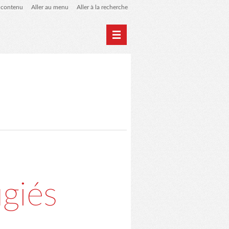
u contenu
Aller au menu
Aller à la recherche
Newsletter
Évènements
L'association LSAA
giés