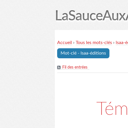
LaSauceAux
Accueil
Accueil
›
Tous les mots-clés
›
lsaa-é
Mot-clé - lsaa-éditions
Fil des entrées
Tém