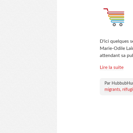
D'ici quelques 
Marie-Odile Laîn
attendant sa pub
Lire la suite
Par HubbubH
migrants
réfugi