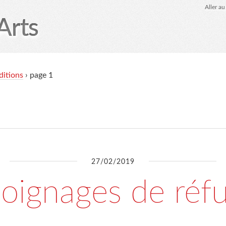
Aller a
Arts
LSAA-éditions
Agenda
SHOP
marmiteSonore
ditions
› page 1
27/02/2019
oignages de réfu