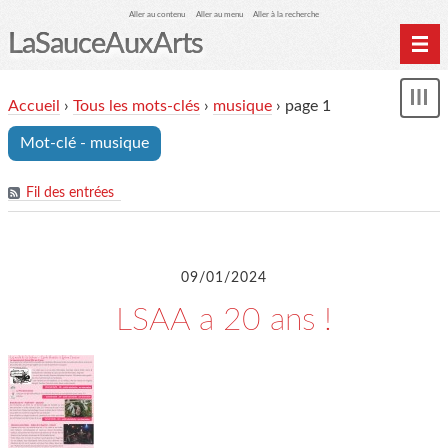
Aller au contenu
Aller au menu
Aller à la recherche
LaSauceAuxArts
Accueil
Accueil
›
Tous les mots-clés
›
musique
› page 1
Affi
LSAA-éditions
le
Mot-clé - musique
me
Agenda
SHOP
Fil des entrées
marmiteSonore
Newsletter
09/01/2024
Évènements
LSAA a 20 ans !
L'association LSAA