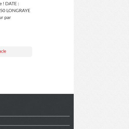
e ! DATE :
4250 LONGRAYE
ur par
acle