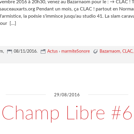
embre 2016 à 20h30, venez au Bazarnaom pour le : → CLAC ! To
c.lasauceauxarts.org Pendant un mois, ça CLAC ! partout en Norma
armistice, la poésie s'immisce jusqu'au studio 41. La slam carav
pour
[…]
um,
08/11/2016
.
Actus
›
marmiteSonore
Bazarnaom
CLAC
29/08/2016
Champ Libre #6