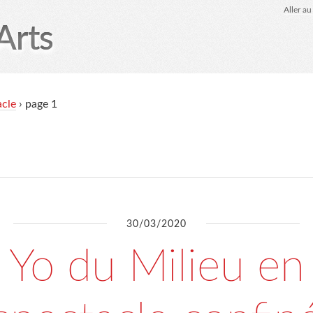
Aller a
Arts
LSAA-éditions
Agenda
SHOP
marmiteSonore
acle
› page 1
30/03/2020
Yo du Milieu en