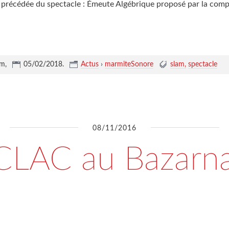
), précédée du spectacle : Émeute Algébrique proposé par la com
um,
05/02/2018
.
Actus
›
marmiteSonore
slam
spectacle
08/11/2016
CLAC au Bazar