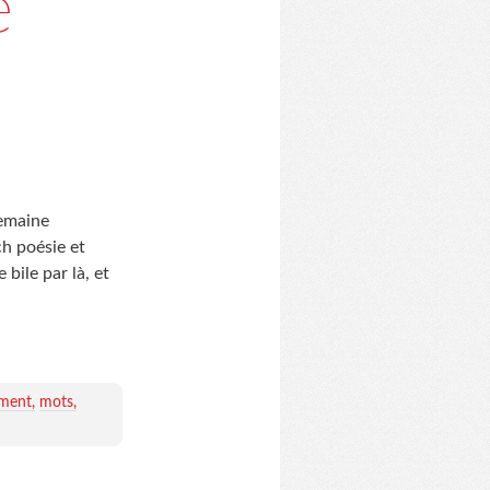
é
semaine
ch poésie et
bile par là, et
ement
mots