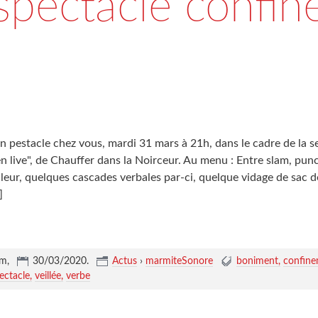
spectacle confin
 pestacle chez vous, mardi 31 mars à 21h, dans le cadre de la 
n live", de Chauffer dans la Noirceur. Au menu : Entre slam, pun
eur, quelques cascades verbales par-ci, quelque vidage de sac de 
]
um,
30/03/2020
.
Actus
›
marmiteSonore
boniment
confin
ectacle
veillée
verbe