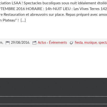
ciation LSAA ! Spectacles bucoliques sous nuit idéalement étoilé
TEMBRE 2016 HORAIRE : 14h-NUIT LIEU : Les Vives Terres 1
bre Restauration et abreuvoirs sur place. Repas préparé avec amo
n Plateau" !
[…]
um,
29/08/2016
.
Actus
›
Évènements
fiesta
musique
spect