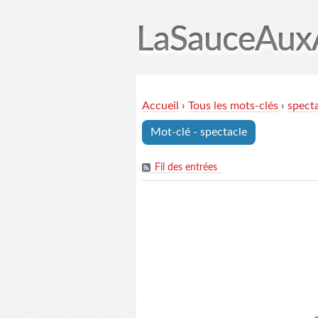
LaSauceAux
Accueil
Accueil
›
Tous les mots-clés
›
spect
Mot-clé - spectacle
Fil des entrées