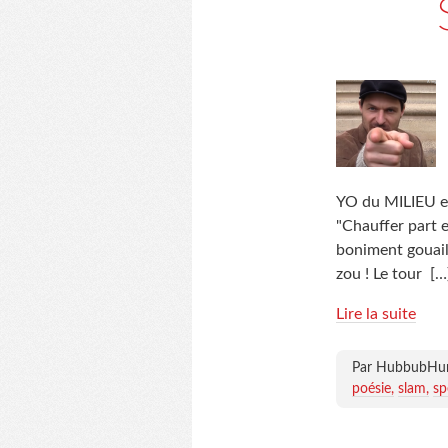
YO du MILIEU en
"Chauffer part e
boniment gouaill
zou ! Le tour
[…
Lire la suite
Par HubbubH
poésie
slam
sp