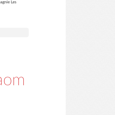
pagnie Les
naom